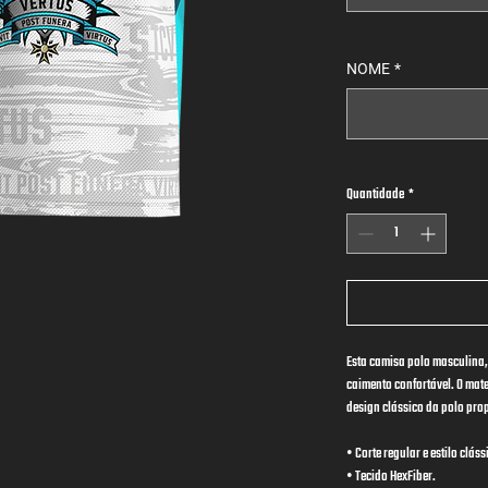
NOME
*
Quantidade
*
Esta camisa polo masculina, 
caimento confortável. O mate
design clássico da polo pro
• Corte regular e estilo cláss
• Tecido HexFiber.