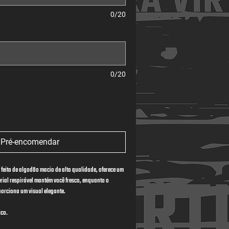
0/20
0/20
Pré-encomendar
feita de algodão macio de alta qualidade, oferece um 
rial respirável mantém você fresco, enquanto o 
porciona um visual elegante.
ico.