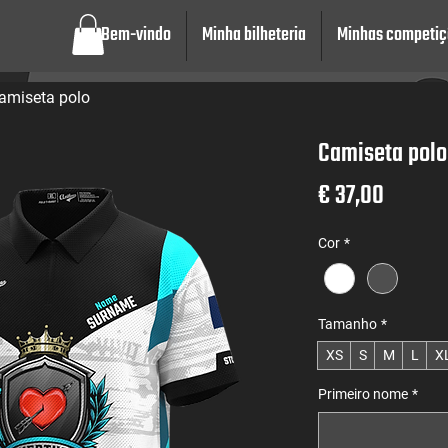
Bem-vindo
Minha bilheteria
Minhas competiç
amiseta polo
Camiseta polo
Preço
€ 37,00
Cor
*
Tamanho
*
XS
S
M
L
X
Primeiro nome
*