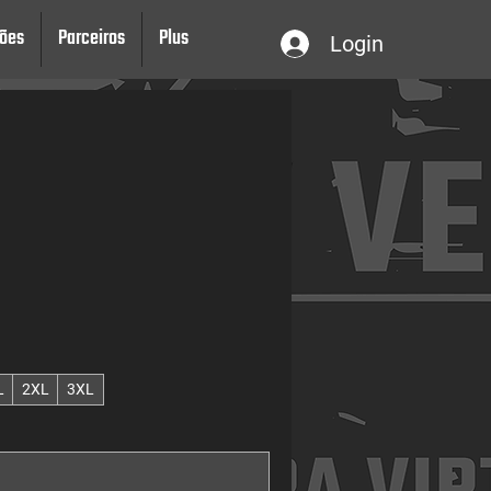
ões
Parceiros
Plus
Login
L
2XL
3XL