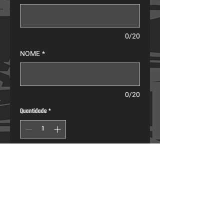
0/20
NOME
*
0/20
Quantidade
*
Pré-encomendar
Calças de compressão
• Compressão muscular para máximo desempenho.
• Cobertura total das pernas para proteger a parte 