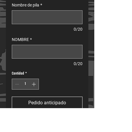
Nombre de pila
*
0/20
NOMBRE
*
0/20
Cantidad
*
Pedido anticipado
¡La chaqueta Active-X combina comodidad y estilo! 
Una chaqueta abrigada diseñada para el uso diario.