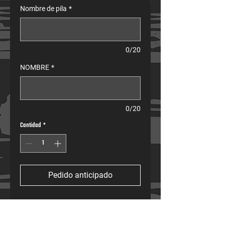
Nombre de pila
*
0/20
NOMBRE
*
0/20
Cantidad
*
Pedido anticipado
Las camisetas Pro-Fit están diseñadas para ofrecer 
un rendimiento extremo y una comodidad óptima en 
todas las condiciones, lo que las convierte en una 